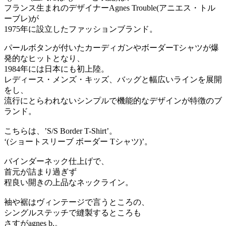
フランス生まれのデザイナーAgnes Trouble(アニエス・トル
ーブレ)が
1975年に設立したファッションブランド。
パールボタンが付いたカーディガンやボーダーTシャツが爆
発的なヒットとなり、
1984年には日本にも初上陸。
レディース・メンズ・キッズ、バッグと幅広いラインを展開
をし、
流行にとらわれないシンプルで機能的なデザインが特徴のブ
ランド。
こちらは、’S/S Border T-Shirt’。
‘(ショートスリーブ ボーダー Tシャツ)’。
バインダーネック仕上げで、
首元が詰まり過ぎず
程良い開きの上品なネックライン。
袖や裾はヴィンテージで言うところの、
シングルステッチで縫製するところも
さすがagnes b.。