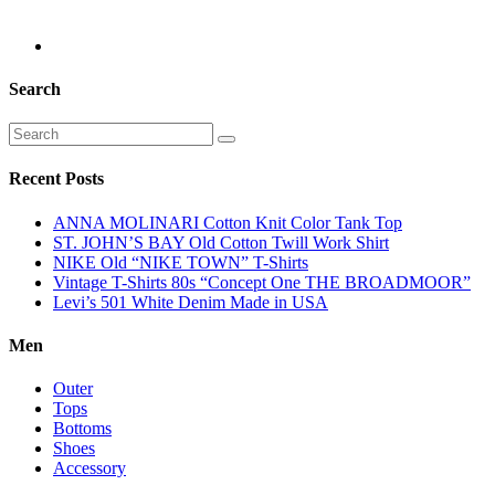
Search
Recent Posts
ANNA MOLINARI Cotton Knit Color Tank Top
ST. JOHN’S BAY Old Cotton Twill Work Shirt
NIKE Old “NIKE TOWN” T-Shirts
Vintage T-Shirts 80s “Concept One THE BROADMOOR”
Levi’s 501 White Denim Made in USA
Men
Outer
Tops
Bottoms
Shoes
Accessory