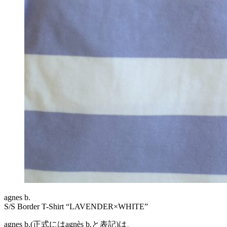
agnes b.
S/S Border T-Shirt “LAVENDER×WHITE”
agnes b.(正式にはagnès b.と表記)は、