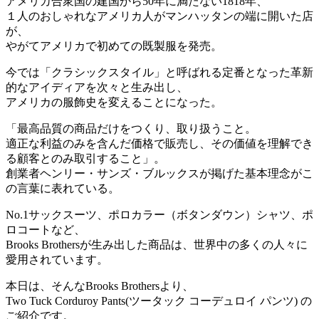
アメリカ合衆国の建国から50年に満たない1818年、
１人のおしゃれなアメリカ人がマンハッタンの端に開いた店
が、
やがてアメリカで初めての既製服を発売。
今では「クラシックスタイル」と呼ばれる定番となった革新
的なアイディアを次々と生み出し、
アメリカの服飾史を変えることになった。
「最高品質の商品だけをつくり、取り扱うこと。
適正な利益のみを含んだ価格で販売し、その価値を理解でき
る顧客とのみ取引すること」。
創業者ヘンリー・サンズ・ブルックスが掲げた基本理念がこ
の言葉に表れている。
No.1サックスーツ、ポロカラー（ボタンダウン）シャツ、ポ
ロコートなど、
Brooks Brothersが生み出した商品は、世界中の多くの人々に
愛用されています。
本日は、そんなBrooks Brothersより、
Two Tuck Corduroy Pants(ツータック コーデュロイ パンツ) の
ご紹介です。