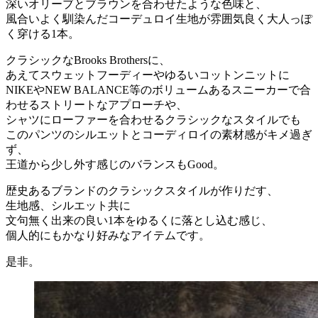
深いオリーブとブラウンを合わせたような色味と、
風合いよく馴染んだコーデュロイ生地が雰囲気良く大人っぽ
く穿ける1本。
クラシックなBrooks Brothersに、
あえてスウェットフーディーやゆるいコットンニットに
NIKEやNEW BALANCE等のボリュームあるスニーカーで合
わせるストリートなアプローチや、
シャツにローファーを合わせるクラシックなスタイルでも
このパンツのシルエットとコーディロイの素材感がキメ過ぎ
ず、
王道から少し外す感じのバランスもGood。
歴史あるブランドのクラシックスタイルが作りだす、
生地感、シルエット共に
文句無く出来の良い1本をゆるくに落とし込む感じ、
個人的にもかなり好みなアイテムです。
是非。