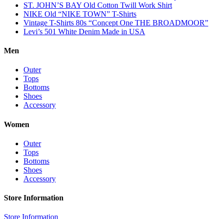
ST. JOHN’S BAY Old Cotton Twill Work Shirt
NIKE Old “NIKE TOWN” T-Shirts
Vintage T-Shirts 80s “Concept One THE BROADMOOR”
Levi’s 501 White Denim Made in USA
Men
Outer
Tops
Bottoms
Shoes
Accessory
Women
Outer
Tops
Bottoms
Shoes
Accessory
Store Information
Store Information