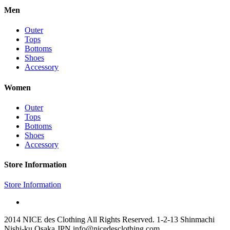
Men
Outer
Tops
Bottoms
Shoes
Accessory
Women
Outer
Tops
Bottoms
Shoes
Accessory
Store Information
Store Information
2014 NICE des Clothing All Rights Reserved. 1-2-13 Shinmachi
Nishi-ku Osaka JPN info@nicedesclothing.com