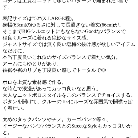
コチラは上質なニットで珍しいパターンで編まれた1着で
す。
表記サイズは”52″(X-LARGE程)。
身幅(63cm)のゆるさに対して長過ぎない着丈(66cm)が、
そこまでBIGシルエットにもならないGoodなバランスで
程良くルーズに着れる絶妙なサイズ感。
ジャストサイズでは無く良い塩梅の抜け感が欲しいアイテム
なだけに、
本当丁度良いこれ位のサイズバランスで着たい気分。
アームにもゆとりがあり、
袖裾や裾のリブも丁度良い感じでトータルで◎
ポロを上質な素材感で作る。
な時点で浪漫があってカッコ良いなと思う。
大人なニットポロスタイルをこのバランスでチョイスする。
ボタンを開けて、クルーのTeeにルーズな雰囲気で開襟っぽ
く着たい。
太めのタックパンツやチノ。カーゴパンツ等々、
イージーなパンツバランスとのStreetなStyleもカッコ良いか
と。