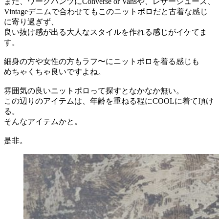
また、ワークパンツにConverse or Vansや、レザーシューズ、
Vintageデニムで合わせてもこのニットポロだと古着な感じ
に寄り過ぎず、
良い抜け感が出る大人なスタイルを作れる感じがイケてま
す。
細身の方や女性の方もラフ〜にニットポロを着る感じも
めちゃくちゃ良いですよね。
雰囲気の良いニットポロって探すとなかなか無い。
この辺りのアイテムは、年齢を重ねる程にCOOLに着て頂け
る。
そんなアイテムかと。
是非。