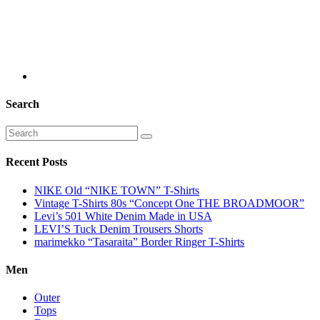
Search
Recent Posts
NIKE Old “NIKE TOWN” T-Shirts
Vintage T-Shirts 80s “Concept One THE BROADMOOR”
Levi’s 501 White Denim Made in USA
LEVI’S Tuck Denim Trousers Shorts
marimekko “Tasaraita” Border Ringer T-Shirts
Men
Outer
Tops