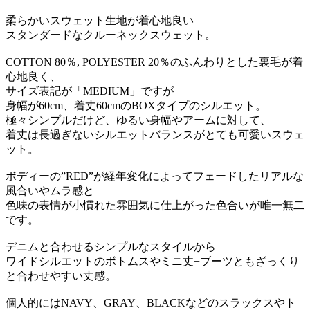
柔らかいスウェット生地が着心地良い
スタンダードなクルーネックスウェット。
COTTON 80％, POLYESTER 20％のふんわりとした裏毛が着
心地良く、
サイズ表記が「MEDIUM」ですが
身幅が60cm、着丈60cmのBOXタイプのシルエット。
極々シンプルだけど、ゆるい身幅やアームに対して、
着丈は長過ぎないシルエットバランスがとても可愛いスウェ
ット。
ボディーの”RED”が経年変化によってフェードしたリアルな
風合いやムラ感と
色味の表情が小慣れた雰囲気に仕上がった色合いが唯一無二
です。
デニムと合わせるシンプルなスタイルから
ワイドシルエットのボトムスやミニ丈+ブーツともざっくり
と合わせやすい丈感。
個人的にはNAVY、GRAY、BLACKなどのスラックスやト