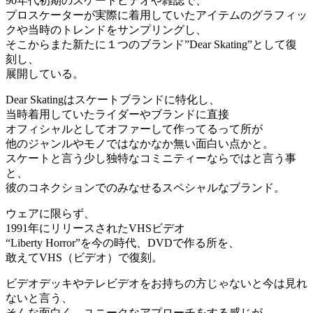
90年代初期のスケートビデオや雑誌で、
プロスケーターが実際に着用していたアイテムのグラフィッ
クや当時のトレンドをサンプリングし、
そこからまた新たに１つのブランド”Dear Skating”として復
刻し、
展開している。
Dear Skatingはスケートブランドに特化し、
当時着用していたライダーやブランドに直接
オフィシャルとしてオファーして作ってるって所が
他のジャンルやモノではなかなか無い面白い点かと。
スケートと言う少し独特なコミニティーならではと言う事
と、
彼のコネクションでのみなせるスペシャルなブランド。
ウェアに限らず、
1991年にリリースされたVHSビデオ
“Liberty Horror”を今の時代、DVDで作る所を、
敢えてVHS（ビデオ）で復刻。
ビデオデッキやテレビデオをお持ちの方じゃないと今は見れ
ないと言う、
そんな面白く、ユニークなアプローチをする感じが、