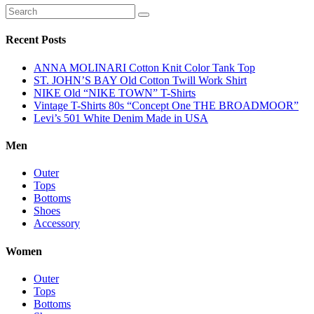
Recent Posts
ANNA MOLINARI Cotton Knit Color Tank Top
ST. JOHN’S BAY Old Cotton Twill Work Shirt
NIKE Old “NIKE TOWN” T-Shirts
Vintage T-Shirts 80s “Concept One THE BROADMOOR”
Levi’s 501 White Denim Made in USA
Men
Outer
Tops
Bottoms
Shoes
Accessory
Women
Outer
Tops
Bottoms