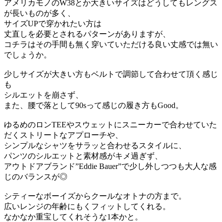
アメリカモノのW38とか大きいサイズはどうしてもレングス
が長いものが多く、
サイズUPで穿かれたい方は
丈直しを必要とされるパターンがありますが、
コチラはその手間も無く穿いていただける良い丈感では無い
でしょうか。
少しサイズが大きい方もベルトで調節して合わせて頂く感じ
も
シルエットを崩さず、
また、腰で落として90sって感じの履き方もGood。
ゆるめのロンTEEやスウェットにスニーカーで合わせていた
だくストリートなアプローチや、
シンプルなシャツをサラッと合わせるスタイルに、
パンツのシルエットと素材感がキメ過ぎず、
アウトドアブランド”Eddie Bauer”で少し外しつつも大人な感
じのバランスが◎
シティーなボーイズからクールなオトナの方まで。
広いレンジの年齢にもくフィットしてくれる。
なかなか重宝してくれそうな1本かと。