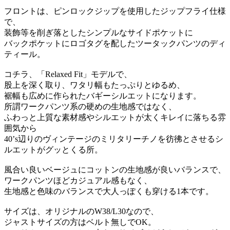
フロントは、ピンロックジップを使用したジップフライ仕様
で、
装飾等を削ぎ落としたシンプルなサイドポケットに
バックポケットにロゴタグを配したツータックパンツのディ
ティール。
コチラ、「Relaxed Fit」モデルで、
股上を深く取り、ワタリ幅もたっぷりとゆるめ、
裾幅も広めに作られたバギーシルエットになります。
所謂ワークパンツ系の硬めの生地感ではなく、
ふわっと上質な素材感やシルエットが太くキレイに落ちる雰
囲気から
40’s辺りのヴィンテージのミリタリーチノを彷彿とさせるシ
ルエットがグッとくる所。
風合い良いベージュにコットンの生地感が良いバランスで、
ワークパンツほどカジュアル感もなく、
生地感と色味のバランスで大人っぽくも穿ける1本です。
サイズは、オリジナルのW38/L30なので、
ジャストサイズの方はベルト無しでOK。