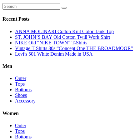
Recent Posts
ANNA MOLINARI Cotton Knit Color Tank Top
ST. JOHN’S BAY Old Cotton Twill Work Shirt
NIKE Old “NIKE TOWN” T-Shirts
Vintage T-Shirts 80s “Concept One THE BROADMOOR”
Levi’s 501 White Denim Made in USA
Men
Outer
Tops
Bottoms
Shoes
Accessory
Women
Outer
Tops
Bottoms