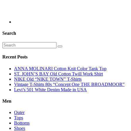
Search
Recent Posts
ANNA MOLINARI Cotton Knit Color Tank Top
ST. JOHN’S BAY Old Cotton Twill Work Shirt
NIKE Old “NIKE TOWN” T-Shirts
Vintage T-Shirts 80s “Concept One THE BROADMOOR”
Levi’s 501 White Denim Made in USA
Men
Outer
Tops
Bottoms
Shoes