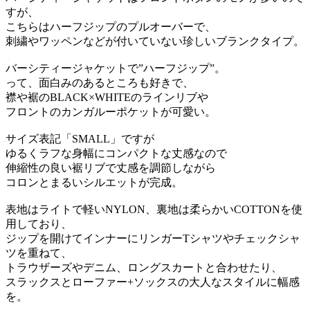
すが、
こちらはハーフジップのプルオーバーで、
刺繍やワッペンなどが付いていない珍しいブランクタイプ。
バーシティージャケットで”ハーフジップ”。
って、面白みのあるところも好きで、
襟や裾のBLACK×WHITEのラインリブや
フロントのカンガルーポケットが可愛い。
サイズ表記「SMALL」ですが
ゆるくラフな身幅にコンパクトな丈感なので
伸縮性の良い裾リブで丈感を調節しながら
コロンとまるいシルエットが完成。
表地はライトで軽いNYLON、裏地は柔らかいCOTTONを使
用しており、
ジップを開けてインナーにリンガーTシャツやチェックシャ
ツを重ねて、
トラウザーズやデニム、ロングスカートと合わせたり、
スラックスとローファー+ソックスの大人なスタイルに幅感
を。