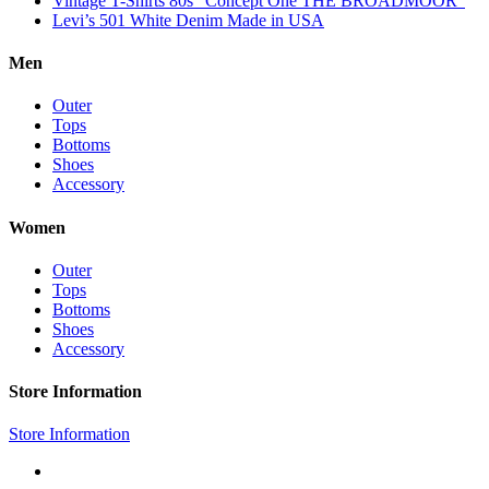
Vintage T-Shirts 80s “Concept One THE BROADMOOR”
Levi’s 501 White Denim Made in USA
Men
Outer
Tops
Bottoms
Shoes
Accessory
Women
Outer
Tops
Bottoms
Shoes
Accessory
Store Information
Store Information