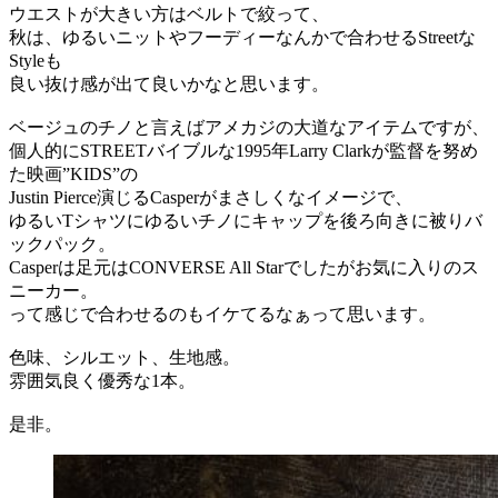
ウエストが大きい方はベルトで絞って、
秋は、ゆるいニットやフーディーなんかで合わせるStreetな
Styleも
良い抜け感が出て良いかなと思います。
ベージュのチノと言えばアメカジの大道なアイテムですが、
個人的にSTREETバイブルな1995年Larry Clarkが監督を努め
た映画”KIDS”の
Justin Pierce演じるCasperがまさしくなイメージで、
ゆるいTシャツにゆるいチノにキャップを後ろ向きに被りバ
ックパック。
Casperは足元はCONVERSE All Starでしたがお気に入りのス
ニーカー。
って感じで合わせるのもイケてるなぁって思います。
色味、シルエット、生地感。
雰囲気良く優秀な1本。
是非。