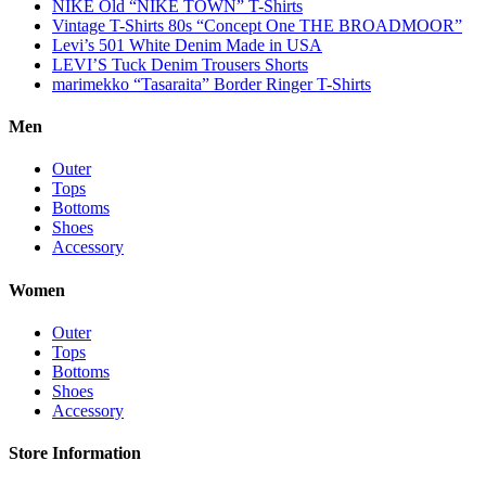
NIKE Old “NIKE TOWN” T-Shirts
Vintage T-Shirts 80s “Concept One THE BROADMOOR”
Levi’s 501 White Denim Made in USA
LEVI’S Tuck Denim Trousers Shorts
marimekko “Tasaraita” Border Ringer T-Shirts
Men
Outer
Tops
Bottoms
Shoes
Accessory
Women
Outer
Tops
Bottoms
Shoes
Accessory
Store Information