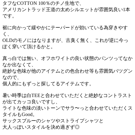
タフなCOTTON 100％のチノ生地で、
アメリカントラッド王道の太めシルエットが雰囲気良い1本
です。
裾に向かって緩やかにテーパードが効いている為穿きやす
く、
OLDのモノにはなりますが、古臭く無く、これが逆に今っ
ぽく穿いて頂けるかと。
真っ白では無い、オフホワイトの良い状態のパンツってなか
なか出なくて、
絶妙な色味が他のアイテムとの色合わせ等も雰囲気バツグン
なので、
個人的にもずっと探してるアイテムです。
暑い時季は白TEEと合わせていただくと絶妙なコントラスト
が出てカッコ良いですし、
ライトな色味の淡いトーンでサラ〜っと合わせていただくス
タイルもGood。
サックスブルーのシャツやストライプシャツと
大人っぽいスタイルを決め過ぎず◎