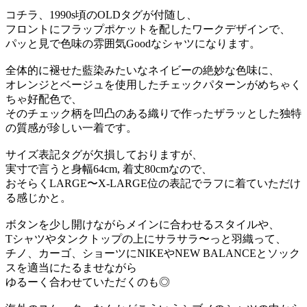
コチラ、1990s頃のOLDタグが付随し、
フロントにフラップポケットを配したワークデザインで、
パッと見で色味の雰囲気Goodなシャツになります。
全体的に褪せた藍染みたいなネイビーの絶妙な色味に、
オレンジとベージュを使用したチェックパターンがめちゃく
ちゃ好配色で、
そのチェック柄を凹凸のある織りで作ったザラッとした独特
の質感が珍しい一着です。
サイズ表記タグが欠損しておりますが、
実寸で言うと身幅64cm, 着丈80cmなので、
おそらくLARGE〜X-LARGE位の表記でラフに着ていただけ
る感じかと。
ボタンを少し開けながらメインに合わせるスタイルや、
Tシャツやタンクトップの上にサラサラ〜っと羽織って、
チノ、カーゴ、ショーツにNIKEやNEW BALANCEとソック
スを適当にたるませながら
ゆるーく合わせていただくのも◎