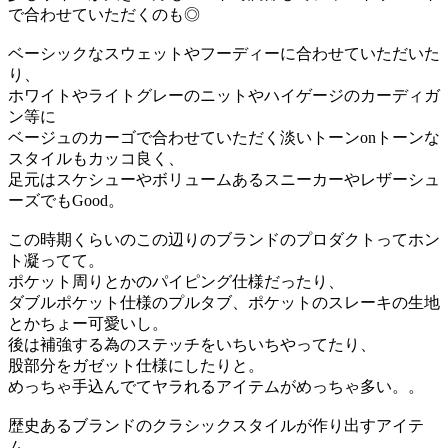
で合わせていただくのも◎
ベーシックなスウェットやフーディーに合わせていただいた
り、
ホワイトやライトグレーのニットやハイゲージのカーディガ
ン等に
ベージュのカーゴで合わせていただく淡いトーンonトーンな
スタイルもカッコ良く、
足元はスケシューやボリュームあるスニーカーやレザーシュ
ーズでもGood。
この時期くらいのこの辺りのブランドのプロダクトってホン
ト凝ってて。
ポケット周りとかのパイピング仕様だったり、
ダブルポケット仕様のプルタブ、ポケットのスレーキの生地
とかちょー可愛いし。
後は補強する為のステッチをいちいちやってたり、
股部分をガゼット仕様にしたりと。
めっちゃ手込んでてヤラれるアイテムがめっちゃ多い。。
歴史あるブランドのクラシックスタイルが作り出すアイテ
ム。