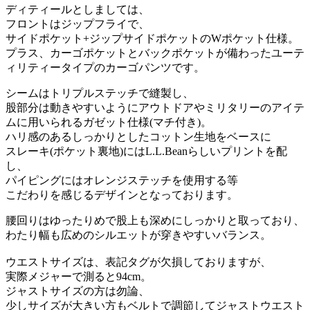
ディティールとしましては、
フロントはジップフライで、
サイドポケット+ジップサイドポケットのWポケット仕様。
プラス、カーゴポケットとバックポケットが備わったユーテ
ィリティータイプのカーゴパンツです。
シームはトリプルステッチで縫製し、
股部分は動きやすいようにアウトドアやミリタリーのアイテ
ムに用いられるガゼット仕様(マチ付き)。
ハリ感のあるしっかりとしたコットン生地をベースに
スレーキ(ポケット裏地)にはL.L.Beanらしいプリントを配
し、
パイピングにはオレンジステッチを使用する等
こだわりを感じるデザインとなっております。
腰回りはゆったりめで股上も深めにしっかりと取っており、
わたり幅も広めのシルエットが穿きやすいバランス。
ウエストサイズは、表記タグが欠損しておりますが、
実際メジャーで測ると94cm。
ジャストサイズの方は勿論、
少しサイズが大きい方もベルトで調節してジャストウエスト