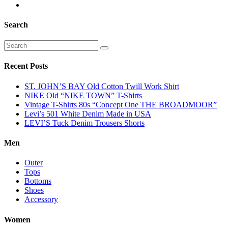
Search
Recent Posts
ST. JOHN’S BAY Old Cotton Twill Work Shirt
NIKE Old “NIKE TOWN” T-Shirts
Vintage T-Shirts 80s “Concept One THE BROADMOOR”
Levi’s 501 White Denim Made in USA
LEVI’S Tuck Denim Trousers Shorts
Men
Outer
Tops
Bottoms
Shoes
Accessory
Women