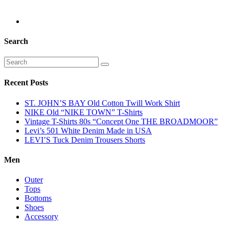
Search
Recent Posts
ST. JOHN’S BAY Old Cotton Twill Work Shirt
NIKE Old “NIKE TOWN” T-Shirts
Vintage T-Shirts 80s “Concept One THE BROADMOOR”
Levi’s 501 White Denim Made in USA
LEVI’S Tuck Denim Trousers Shorts
Men
Outer
Tops
Bottoms
Shoes
Accessory