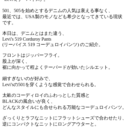
501、505を始めとするデニムの人気は衰える事なく、
最近では、USA製のモノなども希少となってきている現状
です。
本日は、デニムとはまた違う、
Levi’s 519 Corduroy Pants
(リーバイス 519 コーデュロイパンツ) のご紹介。
フロントはジッパーフライ。
股上が深く、
裾に向かって程よくテーパードが効いたシルエット。
細すぎないのが好みで、
Levi’sの501を穿くような感覚で合わせられる。
太畝のコーディロイのふわっとした質感と
BLACKの風合いが良く、
どんなスタイルにも合せられる万能なコーデュロイパンツ。
ざっくりとラフなニットにフラットシューズで合わせたり、
逆にコンパクトなニットにロングアウターと。