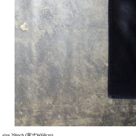
size 29inch (実寸W68cm)