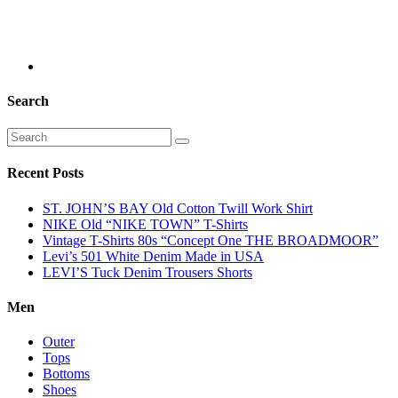
Search
Recent Posts
ST. JOHN’S BAY Old Cotton Twill Work Shirt
NIKE Old “NIKE TOWN” T-Shirts
Vintage T-Shirts 80s “Concept One THE BROADMOOR”
Levi’s 501 White Denim Made in USA
LEVI’S Tuck Denim Trousers Shorts
Men
Outer
Tops
Bottoms
Shoes