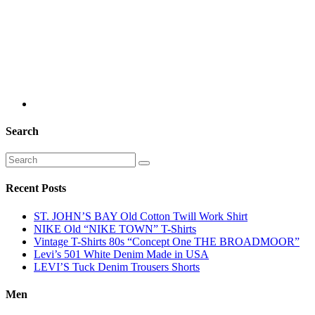
Search
Recent Posts
ST. JOHN’S BAY Old Cotton Twill Work Shirt
NIKE Old “NIKE TOWN” T-Shirts
Vintage T-Shirts 80s “Concept One THE BROADMOOR”
Levi’s 501 White Denim Made in USA
LEVI’S Tuck Denim Trousers Shorts
Men