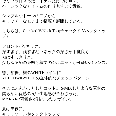
そういう目立ったアイテムだけでは無く、
ベーシックなアイテムの作りもすごく素敵。
シンプルなトーンのモノから、
キャッチーなモノまで幅広く展開している。
こちらは、
Checked V-Neck Top(
チェックド Vネックトッ
プ)。
フロントがVネック。
深すぎず、浅すぎないネックの深さが丁度良く、
袖はすっきりと。
少しゆるめの身幅と着丈のシルエットが可愛いバランス。
襟、袖裾、裾のWHITEラインに、
YELLOW×WHITEの立体的なチェックパターン。
そこにふんわりとしたコットンをMIXしたような素材の、
柔らかい質感の良い生地感が合わさった、
MARNIの可愛さが詰まったデザイン。
夏は主役に。
キャミソールやタンクトップで