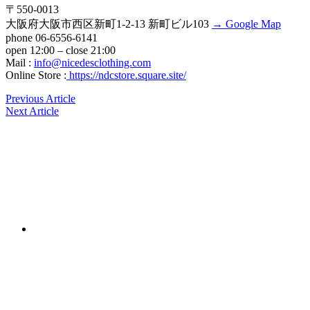
〒550-0013
大阪府大阪市西区新町1-2-13 新町ビル103
→ Google Map
phone 06-6556-6141
open 12:00 – close 21:00
Mail :
info@nicedesclothing.com
Online Store :
https://ndcstore.square.site/
Previous Article
Next Article