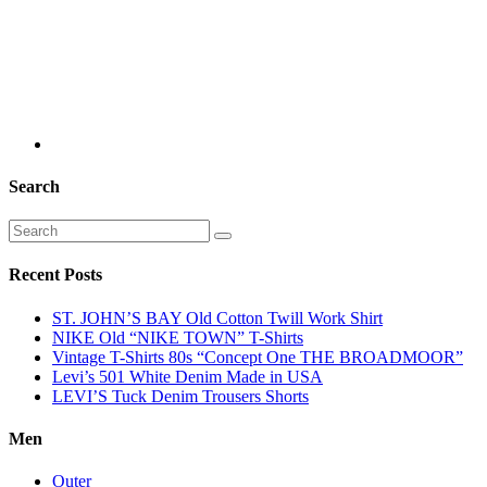
Search
Recent Posts
ST. JOHN’S BAY Old Cotton Twill Work Shirt
NIKE Old “NIKE TOWN” T-Shirts
Vintage T-Shirts 80s “Concept One THE BROADMOOR”
Levi’s 501 White Denim Made in USA
LEVI’S Tuck Denim Trousers Shorts
Men
Outer