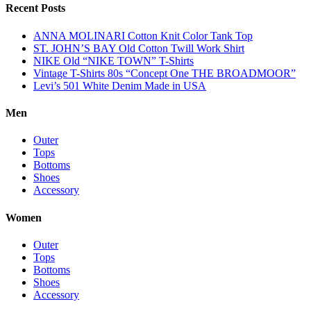
Recent Posts
ANNA MOLINARI Cotton Knit Color Tank Top
ST. JOHN’S BAY Old Cotton Twill Work Shirt
NIKE Old “NIKE TOWN” T-Shirts
Vintage T-Shirts 80s “Concept One THE BROADMOOR”
Levi’s 501 White Denim Made in USA
Men
Outer
Tops
Bottoms
Shoes
Accessory
Women
Outer
Tops
Bottoms
Shoes
Accessory