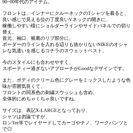
90~00年代のアイテム。
フロントは、インナーにクルーネックのTシャツを着ると、
良い感じで見える位の
丁度良いVネックの開きに、
稼働しやすい様にショルダーラインやサイドパネルでの切り
替え。
首元、袖口、裾裏のリブ部分に、
ボーダーのラインを入れる辺りも抜かりないNIKEのオシャ
レな気遣いを感じるコチラのスウェットベスト。
今のスタイルにも合わせやすく、
スポーティー過ぎないアプローチがGoodなデザインです。
また、ボディのクリーム色にグレーをミックスしたような色
味が雰囲気良くて、
フロントの同系色の刺繍スウッシュも含め、
全体的にめちゃくちゃ良いですね。
サイズは、表記X-LARGEとなっており、
シャツは勿論ですが、
ロンTee等でレイヤードしてカーゴやチノ、ワークパンツと
で◎