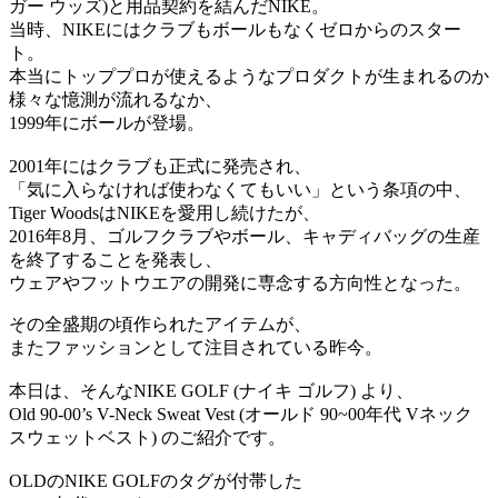
ガー ウッズ)と用品契約を結んだNIKE。
当時、NIKEにはクラブもボールもなく
ゼロからのスター
ト。
本当にトッププロが使えるようなプロダクトが生まれるのか
様々な憶測が流れるなか、
1999年にボールが登場。
2001年にはクラブも正式に発売され、
「気に入らなければ使わなくてもいい」という条項の中、
Tiger WoodsはNIKEを愛用し続けたが、
2016年8月、ゴルフクラブやボール、キャディバッグの生産
を終了することを発表し、
ウェアやフットウエアの開発に専念する方向性となった。
その全盛期の頃作られたアイテムが、
またファッションとして注目されている昨今。
本日は、そんなNIKE GOLF (ナイキ ゴルフ) より、
Old 90-00’s V-Neck Sweat Vest (オールド 90~00年代 Vネック
スウェットベスト) のご紹介です。
OLDのNIKE GOLFのタグが付帯した