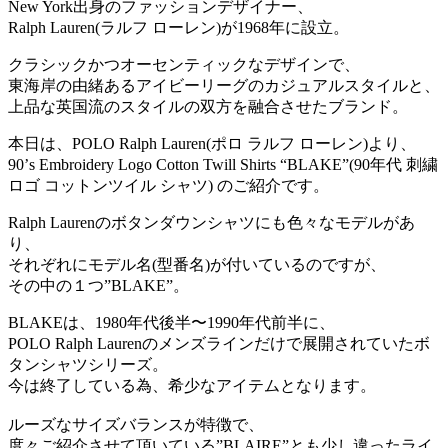
New York出身のファッションデザイナー、
Ralph Lauren(ラルフ ローレン)が1968年に設立。
クラシックかつオーセンティックなデザインで、
東海岸の由緒あるアイビーリーグのカジュアルスタイルと、
上品な英国流のスタイルの双方を融合させたブランド。
本日は、POLO Ralph Lauren(ポロ ラルフ ローレン)より、
90’s Embroidery Logo Cotton Twill Shirts “BLAKE”(90年代 刺繍
ロゴ コットンツイル シャツ) のご紹介です。
Ralph Laurenのボタンダウンシャツにも色々なモデルがあ
り、
それぞれにモデル名(型番名)が付いているのですが、
その中の１つ”BLAKE”。
BLAKEは、1980年代後半〜1990年代前半に、
POLO Ralph Laurenのメンズラインだけで展開されていたボ
タンシャツシリーズ。
今は終了している為、希少なアイテムとなります。
ルーズなサイズバランスが特徴で、
度々ご紹介させて頂いている”
BLAIRE”とも少し違ったライ