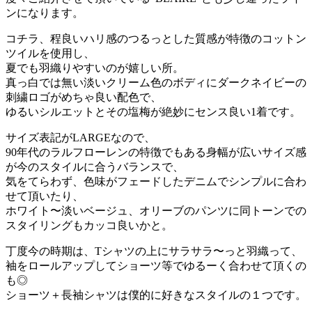
ンになります。
コチラ、程良いハリ感のつるっとした質感が特徴のコットン
ツイルを使用し、
夏でも羽織りやすいのが嬉しい所。
真っ白では無い淡いクリーム色のボディにダークネイビーの
刺繍ロゴがめちゃ良い配色で、
ゆるいシルエットとその塩梅が絶妙にセンス良い1着です。
サイズ表記がLARGEなので、
90年代のラルフローレンの特徴でもある身幅が広いサイズ感
が今のスタイルに合うバランスで、
気をてらわず、色味がフェードしたデニムでシンプルに合わ
せて頂いたり、
ホワイト〜淡いベージュ、オリーブのパンツに同トーンでの
スタイリングもカッコ良いかと。
丁度今の時期は、Tシャツの上にサラサラ〜っと羽織って、
袖をロールアップしてショーツ等でゆるーく合わせて頂くの
も◎
ショーツ＋長袖シャツは僕的に好きなスタイルの１つです。