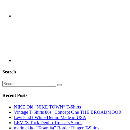
Search
Recent Posts
NIKE Old “NIKE TOWN” T-Shirts
Vintage T-Shirts 80s “Concept One THE BROADMOOR”
Levi’s 501 White Denim Made in USA
LEVI’S Tuck Denim Trousers Shorts
marimekko “Tasaraita” Border Ringer T-Shirts