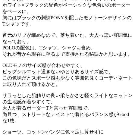
ホワイト×ブラックの配色がベーシックな色合いのボーダー
をベースに、
胸にはブラックの刺繍PONYを配したモノトーンデザインの
Tシャツです。
首元のリブが細めなので、落ち着いた、大人っぽい雰囲気に
なっており、
POLOの配色は、Tシャツ、シャツも含め、
それが昔から現在に至るまで支持される秘訣かと思います。
OLDモノのサイズ感が合わせやすく、
ビッグシルエット過ぎないゆとりあるサイズ感で、
この色味だとスポーツ感も少なく雰囲気良くコーディネート
に取り入れて頂けるかと。
サラっとした肌触りの良い柔らかさと軽くライトなコットン
の生地感が着やすくて、
大人が着るボーダーTと言った雰囲気で、
尚且つ、ストリートなテイストで着れるバランス感がGood
な1枚。
ショーツ、コットンパンツに色々足し算せずに