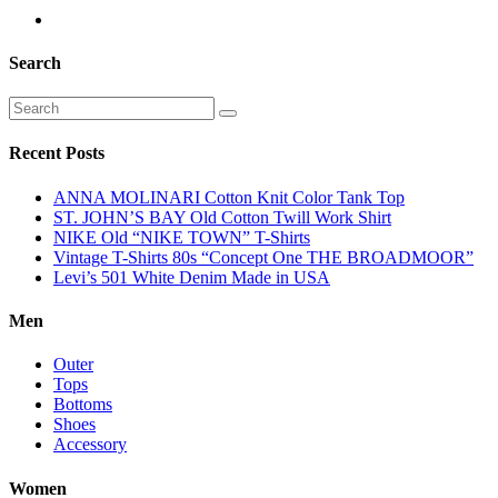
Search
Recent Posts
ANNA MOLINARI Cotton Knit Color Tank Top
ST. JOHN’S BAY Old Cotton Twill Work Shirt
NIKE Old “NIKE TOWN” T-Shirts
Vintage T-Shirts 80s “Concept One THE BROADMOOR”
Levi’s 501 White Denim Made in USA
Men
Outer
Tops
Bottoms
Shoes
Accessory
Women