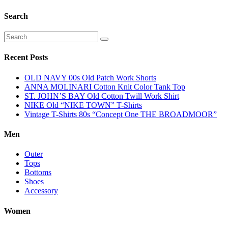
Search
Recent Posts
OLD NAVY 00s Old Patch Work Shorts
ANNA MOLINARI Cotton Knit Color Tank Top
ST. JOHN’S BAY Old Cotton Twill Work Shirt
NIKE Old “NIKE TOWN” T-Shirts
Vintage T-Shirts 80s “Concept One THE BROADMOOR”
Men
Outer
Tops
Bottoms
Shoes
Accessory
Women