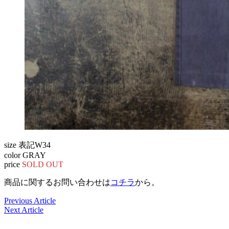
size 表記W34
color GRAY
price
SOLD OUT
商品に関するお問い合わせは
コチラ
から。
Previous Article
Next Article