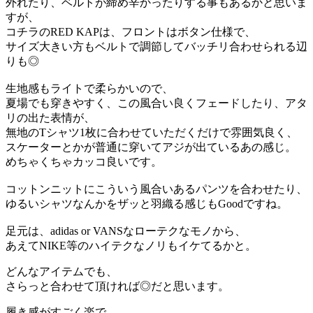
外れたり、ベルトが締め辛かったりする事もあるかと思いま
すが、
コチラのRED KAPは、フロントはボタン仕様で、
サイズ大きい方もベルトで調節してバッチリ合わせられる辺
りも◎
生地感もライトで柔らかいので、
夏場でも穿きやすく、この風合い良くフェードしたり、アタ
リの出た表情が、
無地のTシャツ1枚に合わせていただくだけで雰囲気良く、
スケーターとかが普通に穿いてアジが出ているあの感じ。
めちゃくちゃカッコ良いです。
コットンニットにこういう風合いあるパンツを合わせたり、
ゆるいシャツなんかをザッと羽織る感じもGoodですね。
足元は、adidas or VANSなローテクなモノから、
あえてNIKE等のハイテクなノリもイケてるかと。
どんなアイテムでも、
さらっと合わせて頂ければ◎だと思います。
履き感がすごく楽で、