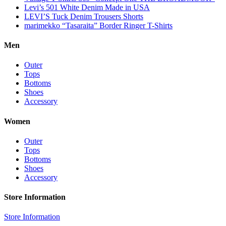
Levi’s 501 White Denim Made in USA
LEVI’S Tuck Denim Trousers Shorts
marimekko “Tasaraita” Border Ringer T-Shirts
Men
Outer
Tops
Bottoms
Shoes
Accessory
Women
Outer
Tops
Bottoms
Shoes
Accessory
Store Information
Store Information