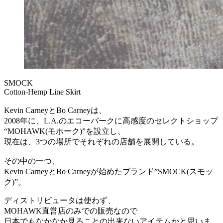
SMOCK
Cotton-
Hemp Line Skirt
Kevin CarneyとBo Carneyは、
2008年に、L.A.のエコーパークに高感度のセレクトショップ
“MOHAWK(モホーク)”を設立し、
現在は、3つの場所でそれぞれの店舗を展開している。
その中の一つ、
Kevin CarneyとBo Carneyが始めたブランド”SMOCK(スモッ
ク)”。
ディストリビュータは使わず、
MOHAWK直営店のみでの販売なので
日本でもなかなか見ることの出来ないアイテムかと思いま