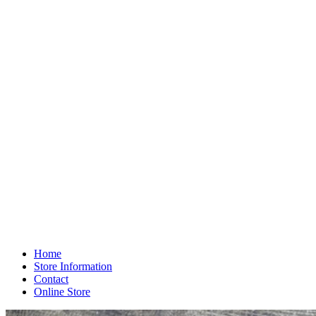
Home
Store Information
Contact
Online Store