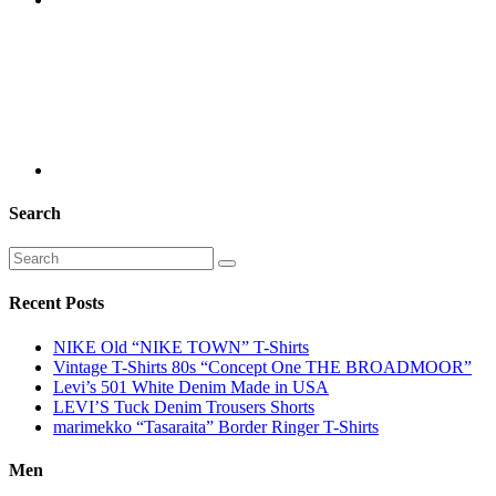
Search
Recent Posts
NIKE Old “NIKE TOWN” T-Shirts
Vintage T-Shirts 80s “Concept One THE BROADMOOR”
Levi’s 501 White Denim Made in USA
LEVI’S Tuck Denim Trousers Shorts
marimekko “Tasaraita” Border Ringer T-Shirts
Men