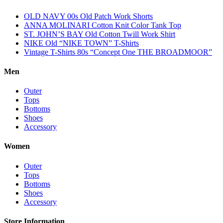
OLD NAVY 00s Old Patch Work Shorts
ANNA MOLINARI Cotton Knit Color Tank Top
ST. JOHN’S BAY Old Cotton Twill Work Shirt
NIKE Old “NIKE TOWN” T-Shirts
Vintage T-Shirts 80s “Concept One THE BROADMOOR”
Men
Outer
Tops
Bottoms
Shoes
Accessory
Women
Outer
Tops
Bottoms
Shoes
Accessory
Store Information