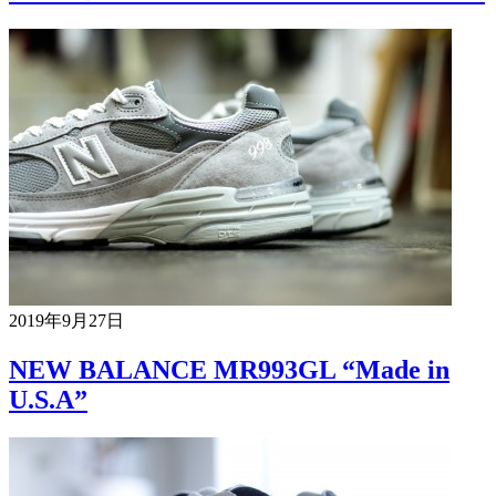
2019年9月27日
NEW BALANCE MR993GL “Made in
U.S.A”