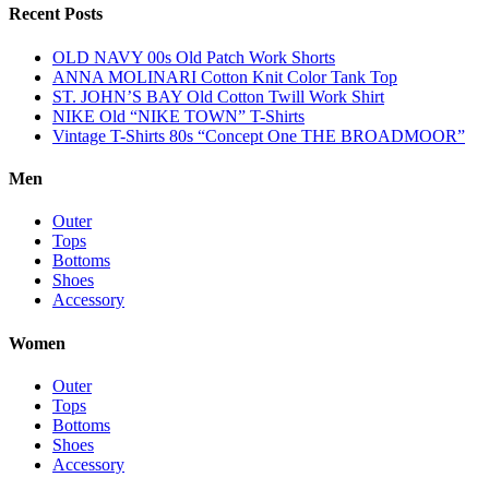
Recent Posts
OLD NAVY 00s Old Patch Work Shorts
ANNA MOLINARI Cotton Knit Color Tank Top
ST. JOHN’S BAY Old Cotton Twill Work Shirt
NIKE Old “NIKE TOWN” T-Shirts
Vintage T-Shirts 80s “Concept One THE BROADMOOR”
Men
Outer
Tops
Bottoms
Shoes
Accessory
Women
Outer
Tops
Bottoms
Shoes
Accessory