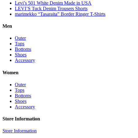
Levi’s 501 White Denim Made in USA
LEVI’S Tuck Denim Trousers Shorts
marimekko “Tasaraita” Border Ringer T-Shirts
Men
Outer
Tops
Bottoms
Shoes
Accessory
Women
Outer
Tops
Bottoms
Shoes
Accessory
Store Information
Store Information