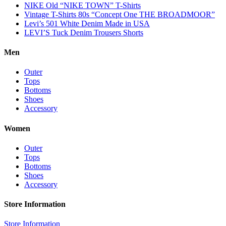
NIKE Old “NIKE TOWN” T-Shirts
Vintage T-Shirts 80s “Concept One THE BROADMOOR”
Levi’s 501 White Denim Made in USA
LEVI’S Tuck Denim Trousers Shorts
Men
Outer
Tops
Bottoms
Shoes
Accessory
Women
Outer
Tops
Bottoms
Shoes
Accessory
Store Information
Store Information