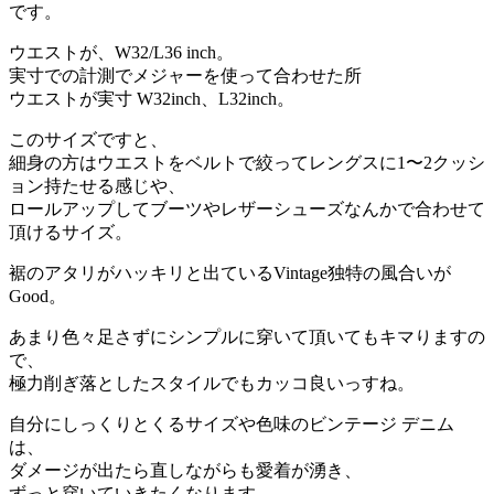
です。
ウエストが、W32/L36 inch。
実寸での計測でメジャーを使って合わせた所
ウエストが実寸 W32inch、L32inch。
このサイズですと、
細身の方はウエストをベルトで絞ってレングスに1〜2クッシ
ョン持たせる感じや、
ロールアップしてブーツやレザーシューズなんかで合わせて
頂けるサイズ。
裾のアタリがハッキリと出ているVintage独特の風合いが
Good。
あまり色々足さずにシンプルに穿いて頂いてもキマりますの
で、
極力削ぎ落としたスタイルでもカッコ良いっすね。
自分にしっくりとくるサイズや色味のビンテージ デニム
は、
ダメージが出たら直しながらも愛着が湧き、
ずっと穿いていきたくなります。