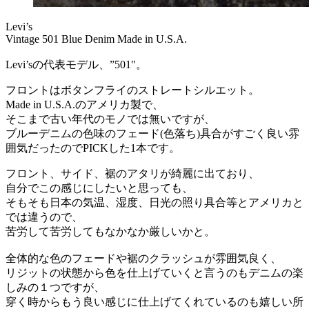
Levi’s
Vintage 501 Blue Denim Made in U.S.A.
Levi’sの代表モデル、”501″。
フロントはボタンフライのストレートシルエット。
Made in U.S.A.のアメリカ製で、
そこまで古い年代のモノでは無いですが、
ブルーデニムの色味のフェード(色落ち)具合がすごく良い雰
囲気だったのでPICKした1本です。
フロント、サイド、裾のアタリが綺麗に出ており、
自分でこの感じにしたいと思っても、
そもそも日本の気温、湿度、日光の照り具合等とアメリカと
では違うので、
苦労して苦労してもなかなか厳しいかと。
全体的な色のフェードや裾のクラッシュが雰囲気良く、
リジットの状態から色を仕上げていくと言うのもデニムの楽
しみの１つですが、
穿く時からもう良い感じに仕上げてくれているのも嬉しい所