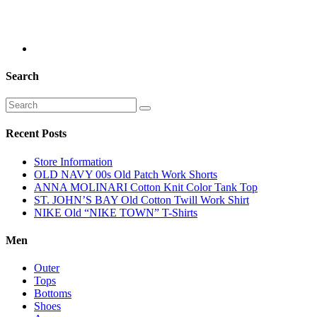
Search
Recent Posts
Store Information
OLD NAVY 00s Old Patch Work Shorts
ANNA MOLINARI Cotton Knit Color Tank Top
ST. JOHN’S BAY Old Cotton Twill Work Shirt
NIKE Old “NIKE TOWN” T-Shirts
Men
Outer
Tops
Bottoms
Shoes