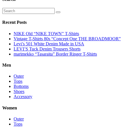
Recent Posts
NIKE Old “NIKE TOWN” T-Shirts
Vintage T-Shirts 80s “Concept One THE BROADMOOR”
Levi’s 501 White Denim Made in USA
LEVI’S Tuck Denim Trousers Shorts
marimekko “Tasaraita” Border Ringer T-Shirts
Men
Outer
Tops
Bottoms
Shoes
Accessory
Women
Outer
Tops