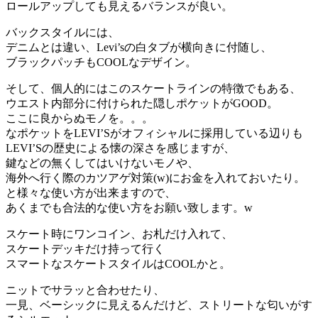
ロールアップしても見えるバランスが良い。
バックスタイルには、
デニムとは違い、Levi’sの白タブが横向きに付随し、
ブラックパッチもCOOLなデザイン。
そして、個人的にはこのスケートラインの特徴でもある、
ウエスト内部分に付けられた隠しポケットがGOOD。
ここに良からぬモノを。。。
なポケットをLEVI’Sがオフィシャルに採用している辺りも
LEVI’Sの歴史による懐の深さを感じますが、
鍵などの無くしてはいけないモノや、
海外へ行く際のカツアゲ対策(w)にお金を入れておいたり。
と様々な使い方が出来ますので、
あくまでも合法的な使い方をお願い致します。w
スケート時にワンコイン、お札だけ入れて、
スケートデッキだけ持って行く
スマートなスケートスタイルはCOOLかと。
ニットでサラッと合わせたり、
一見、ベーシックに見えるんだけど、ストリートな匂いがす