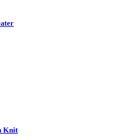
ater
 Knit