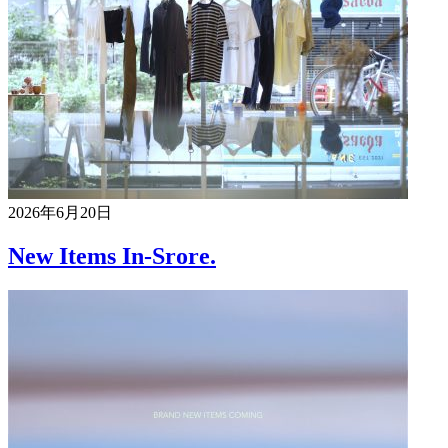
2026年6月20日
New Items In-Srore.